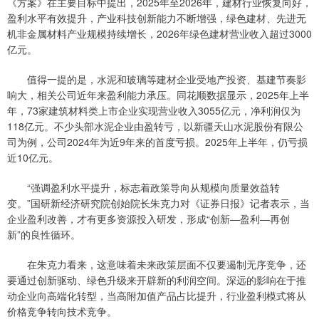
《方案》在主要目标中提出，2025年至2026年，建材行业恢复向好，
盈利水平有效提升，产业科技创新能力不断增强，绿色建材、先进无
机非金属材料产业规模持续增长，2026年绿色建材营业收入超过3000
亿元。
值得一提的是，水泥和玻璃等建材企业受地产投资、基建节奏影
响大，相关公司近年来盈利能力承压。同花顺数据显示，2025年上半
年，73家建筑材料类上市企业实现营业收入3055亿元，净利润仅为
118亿元。不少头部水泥企业由盈转亏，以新疆天山水泥股份有限公
司为例，公司2024年为近9年来的首度亏损。2025年上半年，仍亏损
近10亿元。
“强调盈利水平提升，标志着政策导向从规模向质量效益转
变。”国研新经济研究院创始院长朱克力对《证券日报》记者表示，当
企业盈利改善，才有更多资源投入研发，形成“创新—盈利—再创
新”的良性循环。
在朱克力看来，这意味着未来政策层面不仅要遏制无序竞争，还
要通过创新驱动、绿色升级来开辟新的利润空间。深远的影响在于推
动企业向高端化转型，当高附加值产品占比提升，行业盈利模式将从
价格竞争转向技术竞争。