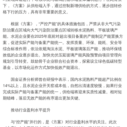
下，《方案》从供给端入手，通过控制新增供给的方式，逐步扭转价
格下行的压力，具有非常重要的意义。
根据《方案》，“严控产能”的具体措施包括，严禁从非大气污染
防治重点区域向大气污染防治重点区域转移水泥熟料、平板玻璃产
能。水泥企业要在2025年底前对超出项目备案的产能制定产能置换方
案，促进实际产能与备案产能统一。发挥质量、环保、能耗、安全等
综合标准作用，依法依规淘汰水泥、平板玻璃落后产能，推动环保绩
效低的企业逐步退出。加快光伏压延玻璃产能风险预警由项目管理向
规划引导转变。鼓励骨干企业联合社会资本，探索设立绿色低碳转型
基金，以市场化运作方式加快低效产能退出。
国金证券分析师曾在研报中表示，国内水泥熟料产能超产比例在
14%以上，且水泥企业开关窑成本低，自然出清速度较慢，如果行业
完成实际产能与备案产能的统一，供给端将迎来实质性减量。相对短
期错峰，落后无效产能的有序退出更加关键。
推动行业盈利水平提升
与“控产能”并行的，是《方案》对行业盈利水平的关注。此次