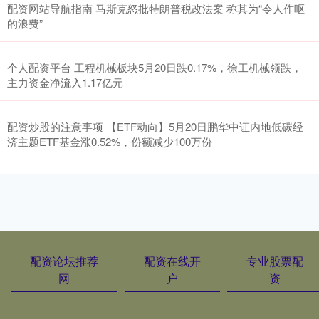
配资网站导航指南 马斯克怒批特朗普税改法案 称其为“令人作呕
的浪费”
个人配资平台 工程机械板块5月20日跌0.17%，徐工机械领跌，
主力资金净流入1.17亿元
配资炒股的注意事项 【ETF动向】5月20日鹏华中证内地低碳经
济主题ETF基金涨0.52%，份额减少100万份
配资论坛推荐
配资在线开
专业股票配
网
户
资